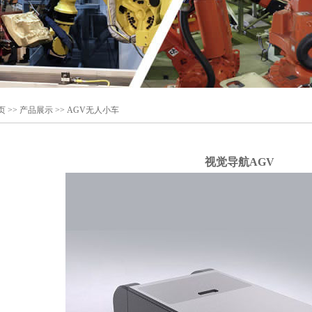
页
>> 产品展示 >> AGV无人小车
视觉导航AGV