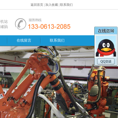
返回首页
|
加入收藏
|
联系我们
在线留言
联系我们