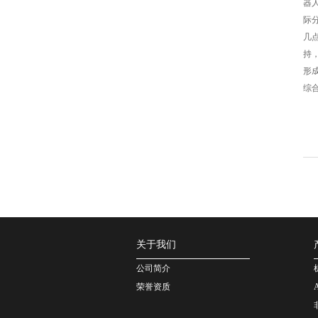
器
际
几
持
形
综
关于我们
公司简介
荣誉资质