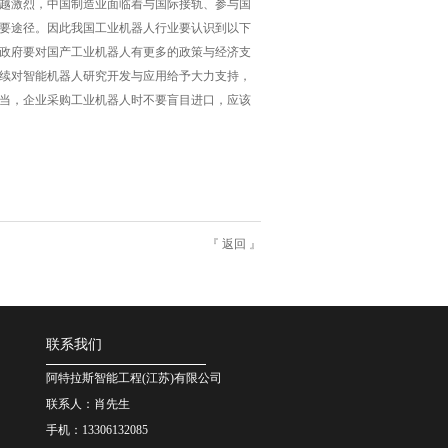
越激烈，中国制造业面临着与国际接轨、参与国
要途径。因此我国工业机器人行业要认识到以下
政府要对国产工业机器人有更多的政策与经济支
续对智能机器人研究开发与应用给予大力支持，
当，企业采购工业机器人时不要盲目进口，应该
『
返回
』
联系我们
阿特拉斯智能工程(江苏)有限公司
联系人：肖先生
手机：13306132085