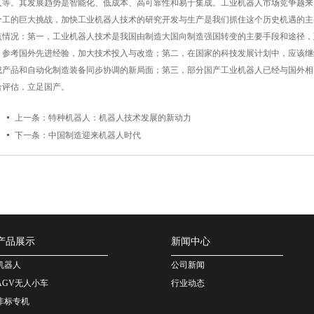
人等。其发展趋势是智能化、低成本、高可靠性和易于集成。工业机器人市场竞争越来
分工的巨大挑战，加快工业机器人技术的研究开发与生产是我们抓住这个历史机遇的主
点情况：第一，工业机器人技术是我国由制造大国向制造强国转变的主要手段和途径，
，参考国外先进经验，加大技术投入与改造；第二，在国家的科技发展计划中，应该继
成产品和自动化制造装备同步协调的新局面；第三，部分国产工业机器人已经与国外相
合评估，立足国产。
上一条：
特种机器人：机器人技术发展的新动力
下一条：
中国制造迎来机器人时代
产品展示
新闻中心
机器人
公司新闻
AGV无人小车
行业动态
非标专机