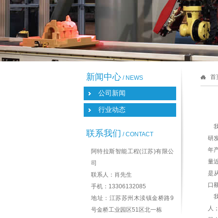
新闻中心
首
/ NEWS
公司新闻
行业动态
我
联系我们
/ CONTACT
研
年
阿特拉斯智能工程(江苏)有限公
量
司
是
联系人：肖先生
口额
手机：13306132085
我
地址：江苏苏州木渎镇金桥路9
人
号金桥工业园区51区北一栋